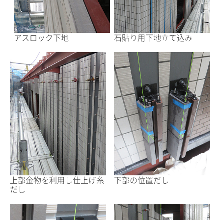
アスロック下地
石貼り用下地立て込み
上部金物を利用し仕上げ糸
下部の位置だし
だし