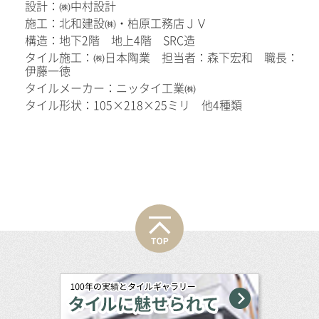
設計：㈱中村設計
施工：北和建設㈱・柏原工務店ＪＶ
構造：地下2階 地上4階 SRC造
タイル施工：㈱日本陶業 担当者：森下宏和 職長：
伊藤一徳
タイルメーカー：ニッタイ工業㈱
タイル形状：105×218×25ミリ 他4種類