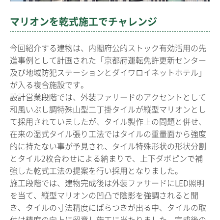
マリオンを乾式施工でチャレンジ
今回紹介する建物は、内閣府公的ストック有効活用の先
進事例として計画された「京都府運転免許更新センター
及び地域防犯ステーションとダイワロイネットホテル」
が入る複合施設です。
設計営業段階では、外装ファサードのアクセントとして
和風いぶし調特殊山型二丁掛タイルが縦型マリオンとし
て採用されていましたが、タイル製作上の問題と併せ、
在来の湿式タイル張り工法ではタイルの重量面から強度
的に持たない事が予見され、タイル特殊形状の形状分割
とタイル2枚合わせによる納まりで、上下ダボピンで補
強した乾式工法の提案を行い採用となりました。
施工段階では、建物完成後は外装ファサードにLED照明
を当て、縦型マリオンの凹凸で陰影を強調されると聞
き、タイルの寸法精度にばらつきが出る中、タイルの取
付け精度の向上に留意し施工に当たりました。完成後の