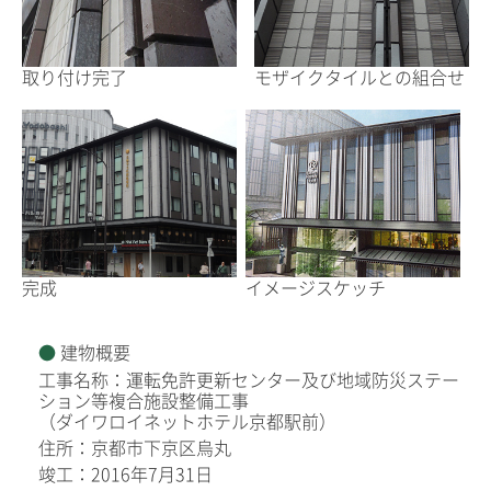
取り付け完了
モザイクタイルとの組合せ
完成
イメージスケッチ
建物概要
工事名称：運転免許更新センター及び地域防災ステー
ション等複合施設整備工事
（ダイワロイネットホテル京都駅前）
住所：京都市下京区烏丸
竣工：2016年7月31日