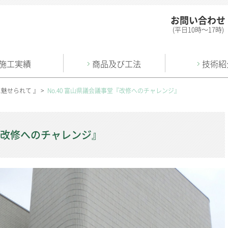
お問い合わせ
(平日10時〜17時)
施工実績
商品及び工法
技術紹
に魅せられて 』
>
No.40 富山県議会議事堂『改修へのチャレンジ』
堂『改修へのチャレンジ』