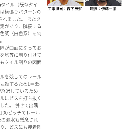
nタイル（既存タイ
は横張りパターンの
されました。 またタ
定があり、隣接する
色調（白色系）を何
。
隅が曲面になってお
を均等に割り付けて
もタイル割りの図面
ルを残してのレール
埋設するためL＝85
が経過しているため
ルにビスを打ち抜く
した。 併せて出隅
100ピッチでレール
後の漏水も懸念され
り、ビスにも接着剤