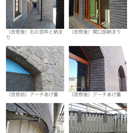
（改修後）石の窓枠と納ま
（改修後）開口部納まり
り
（改修前）アーチあげ裏
（改修後）アーチあげ裏