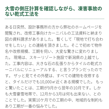
大雪の側圧計算を確認しながら、凍害事故の
ない乾式工法を
ある日突然、設計事務所の方から弊社のホームページを
閲覧され、改修工事向けカーニバルの工法資料と納まり
図の資料請求がありました。 暫くして「現地で打ち合わ
せをしたい」との連絡を頂きました。そこで初めて物件
名や改修規模、工期を伺い、大変な驚きに変わりまし
た。 現場は、スキーリゾート施設で新潟県の上越でし
た。工事内容は、大きな石の乱張りからタイルの乾式カ
ーニバルにリニューアルする、と言うプランだったので
す。 ザッと見てその外壁は、すべての建物を改修する
と、タイルだけでも10,000㎡近くある規模でした。 もっ
と驚いたことは、工期が9月から翌年の10月です。しか
も大雪豪雪地帯で、12月から3月は何も出来ない、との
ことでした。実質10ケ月での工期の中、地域的な制約も
あり工期が一番の悩みでした。