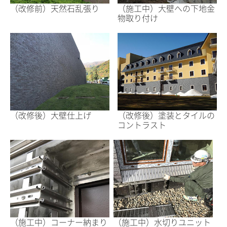
（改修前）天然石乱張り
（施工中）大壁への下地金
物取り付け
（改修後）大壁仕上げ
（改修後）塗装とタイルの
コントラスト
（施工中）コーナー納まり
（施工中）水切りユニット