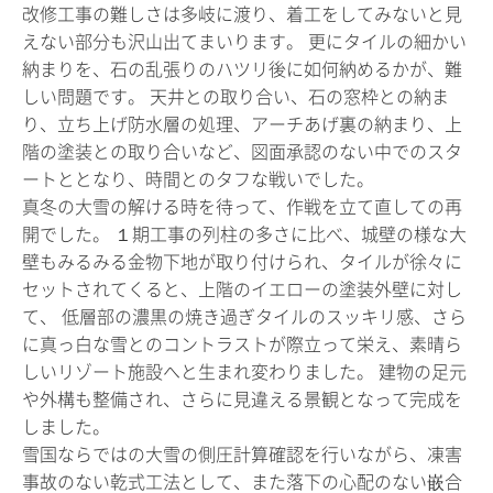
改修工事の難しさは多岐に渡り、着工をしてみないと見
えない部分も沢山出てまいります。 更にタイルの細かい
納まりを、石の乱張りのハツリ後に如何納めるかが、難
しい問題です。 天井との取り合い、石の窓枠との納ま
り、立ち上げ防水層の処理、アーチあげ裏の納まり、上
階の塗装との取り合いなど、図面承認のない中でのスタ
ートととなり、時間とのタフな戦いでした。
真冬の大雪の解ける時を待って、作戦を立て直しての再
開でした。 １期工事の列柱の多さに比べ、城壁の様な大
壁もみるみる金物下地が取り付けられ、タイルが徐々に
セットされてくると、上階のイエローの塗装外壁に対し
て、 低層部の濃黒の焼き過ぎタイルのスッキリ感、さら
に真っ白な雪とのコントラストが際立って栄え、素晴ら
しいリゾート施設へと生まれ変わりました。 建物の足元
や外構も整備され、さらに見違える景観となって完成を
しました。
雪国ならではの大雪の側圧計算確認を行いながら、凍害
事故のない乾式工法として、また落下の心配のない嵌合