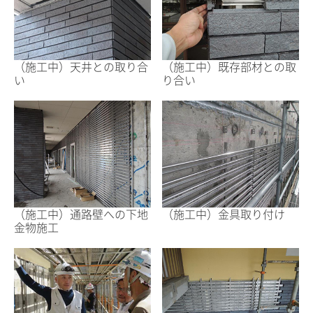
（施工中）天井との取り合
（施工中）既存部材との取
い
り合い
（施工中）通路壁への下地
（施工中）金具取り付け
金物施工