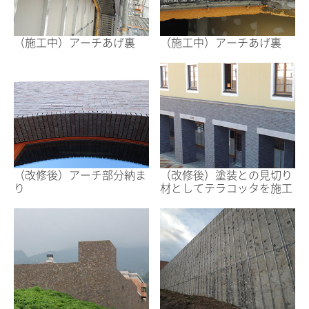
（施工中）アーチあげ裏
（施工中）アーチあげ裏
（改修後）アーチ部分納ま
（改修後）塗装との見切り
り
材としてテラコッタを施工