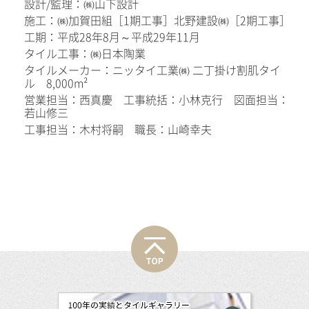
設計/監理：㈱山下設計
施工：㈱加賀田組［1期工事］北野建設㈱［2期工事］
工期：平成28年8月～平成29年11月
タイル工事：㈱日本陶業
タイルメーカー：ニッタイ工業㈱ 二丁掛け割肌タイ
ル 8,000m²
営業担当：西真慶 工事統括：小林克行 図面担当：
若山修三
工事担当：木村将嗣 職長：山崎幸夫